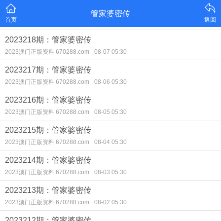
管家婆密传
首页
返回
2023218期：管家婆密传
2023澳门正版资料 670288.com
08-07 05:30
2023217期：管家婆密传
2023澳门正版资料 670288.com
08-06 05:30
2023216期：管家婆密传
2023澳门正版资料 670288.com
08-05 05:30
2023215期：管家婆密传
2023澳门正版资料 670288.com
08-04 05:30
2023214期：管家婆密传
2023澳门正版资料 670288.com
08-03 05:30
2023213期：管家婆密传
2023澳门正版资料 670288.com
08-02 05:30
2023212期：管家婆密传