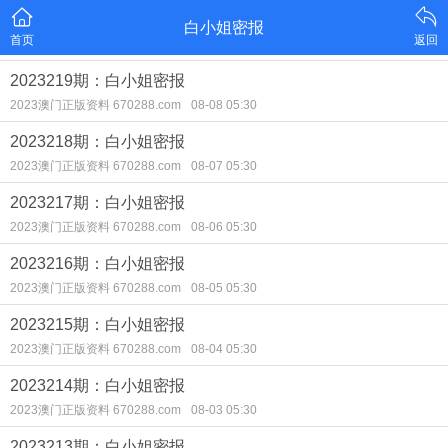
白小姐密报
首页
返回
2023219期：白小姐密报
2023澳门正版资料 670288.com
08-08 05:30
2023218期：白小姐密报
2023澳门正版资料 670288.com
08-07 05:30
2023217期：白小姐密报
2023澳门正版资料 670288.com
08-06 05:30
2023216期：白小姐密报
2023澳门正版资料 670288.com
08-05 05:30
2023215期：白小姐密报
2023澳门正版资料 670288.com
08-04 05:30
2023214期：白小姐密报
2023澳门正版资料 670288.com
08-03 05:30
2023213期：白小姐密报