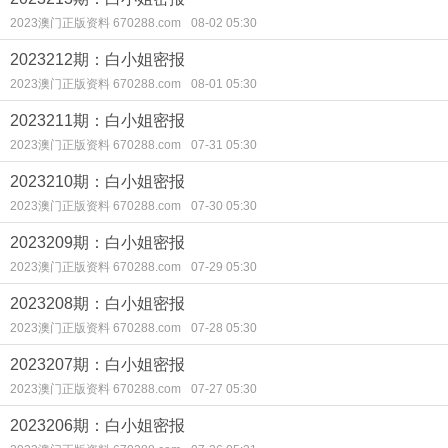
2023澳门正版资料 670288.com
08-02 05:30
2023212期：白小姐密报
2023澳门正版资料 670288.com
08-01 05:30
2023211期：白小姐密报
2023澳门正版资料 670288.com
07-31 05:30
2023210期：白小姐密报
2023澳门正版资料 670288.com
07-30 05:30
2023209期：白小姐密报
2023澳门正版资料 670288.com
07-29 05:30
2023208期：白小姐密报
2023澳门正版资料 670288.com
07-28 05:30
2023207期：白小姐密报
2023澳门正版资料 670288.com
07-27 05:30
2023206期：白小姐密报