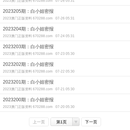
2023澳门正版资料 670288.com
07-26 05:31
2023205期：白小姐密报
2023澳门正版资料 670288.com
07-26 05:31
2023204期：白小姐密报
2023澳门正版资料 670288.com
07-24 05:31
2023203期：白小姐密报
2023澳门正版资料 670288.com
07-23 05:30
2023202期：白小姐密报
2023澳门正版资料 670288.com
07-22 05:30
2023201期：白小姐密报
2023澳门正版资料 670288.com
07-21 05:30
2023200期：白小姐密报
2023澳门正版资料 670288.com
07-20 05:30
上一页
第1页
下一页