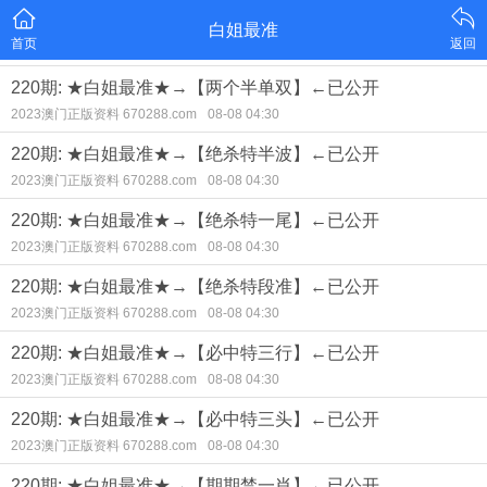
白姐最准
首页
返回
220期: ★白姐最准★→【两个半单双】←已公开
2023澳门正版资料 670288.com
08-08 04:30
220期: ★白姐最准★→【绝杀特半波】←已公开
2023澳门正版资料 670288.com
08-08 04:30
220期: ★白姐最准★→【绝杀特一尾】←已公开
2023澳门正版资料 670288.com
08-08 04:30
220期: ★白姐最准★→【绝杀特段准】←已公开
2023澳门正版资料 670288.com
08-08 04:30
220期: ★白姐最准★→【必中特三行】←已公开
2023澳门正版资料 670288.com
08-08 04:30
220期: ★白姐最准★→【必中特三头】←已公开
2023澳门正版资料 670288.com
08-08 04:30
220期: ★白姐最准★→【期期禁一肖】←已公开