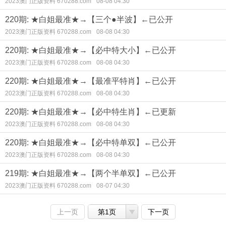
2023澳门正版资料 670288.com
08-08 04:30
220期: ★白姐最准★→【三个●半波】←已公开
2023澳门正版资料 670288.com
08-08 04:30
220期: ★白姐最准★→【必中特大小】←已公开
2023澳门正版资料 670288.com
08-08 04:30
220期: ★白姐最准★→【最准平特肖】←已公开
2023澳门正版资料 670288.com
08-08 04:30
220期: ★白姐最准★→【必中特生肖】←已更新
2023澳门正版资料 670288.com
08-08 04:30
220期: ★白姐最准★→【必中特单双】←已公开
2023澳门正版资料 670288.com
08-08 04:30
219期: ★白姐最准★→【两个半单双】←已公开
2023澳门正版资料 670288.com
08-07 04:30
上一页
第1页
下一页