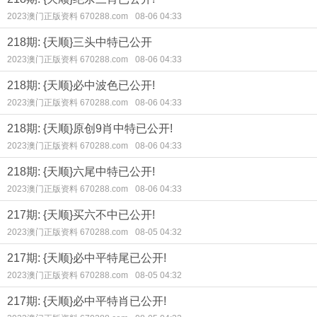
2023澳门正版资料 670288.com
08-06 04:33
218期: {天顺}三头中特已公开
2023澳门正版资料 670288.com
08-06 04:33
218期: {天顺}必中波色已公开!
2023澳门正版资料 670288.com
08-06 04:33
218期: {天顺}原创9肖中特已公开!
2023澳门正版资料 670288.com
08-06 04:33
218期: {天顺}六尾中特已公开!
2023澳门正版资料 670288.com
08-06 04:33
217期: {天顺}买六不中已公开!
2023澳门正版资料 670288.com
08-05 04:32
217期: {天顺}必中平特尾已公开!
2023澳门正版资料 670288.com
08-05 04:32
217期: {天顺}必中平特肖已公开!