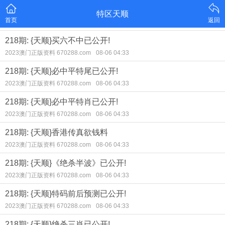
特区天顺
首页
返回
218期: {天顺}买六不中已公开!
2023澳门正版资料 670288.com
08-06 04:33
218期: {天顺}必中平特尾已公开!
2023澳门正版资料 670288.com
08-06 04:33
218期: {天顺}必中平特肖已公开!
2023澳门正版资料 670288.com
08-06 04:33
218期: {天顺}香港传真欲钱料
2023澳门正版资料 670288.com
08-06 04:33
218期: {天顺}《绝杀半波》已公开!
2023澳门正版资料 670288.com
08-06 04:33
218期: {天顺}特码前后预测已公开!
2023澳门正版资料 670288.com
08-06 04:33
218期: {天顺}绝杀三肖已公开!