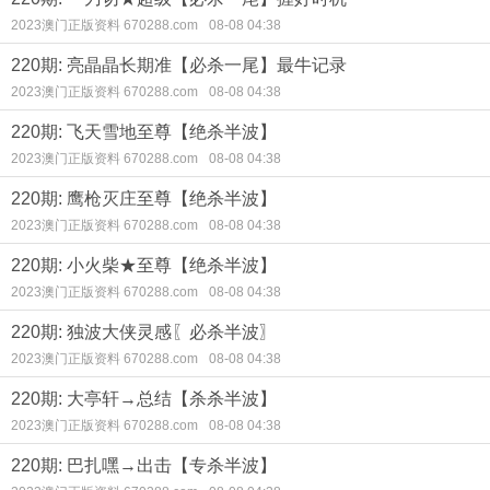
2023澳门正版资料 670288.com
08-08 04:38
220期: 亮晶晶长期准【必杀一尾】最牛记录
2023澳门正版资料 670288.com
08-08 04:38
220期: 飞天雪地至尊【绝杀半波】
2023澳门正版资料 670288.com
08-08 04:38
220期: 鹰枪灭庄至尊【绝杀半波】
2023澳门正版资料 670288.com
08-08 04:38
220期: 小火柴★至尊【绝杀半波】
2023澳门正版资料 670288.com
08-08 04:38
220期: 独波大侠灵感〖必杀半波〗
2023澳门正版资料 670288.com
08-08 04:38
220期: 大亭轩→总结【杀杀半波】
2023澳门正版资料 670288.com
08-08 04:38
220期: 巴扎嘿→出击【专杀半波】