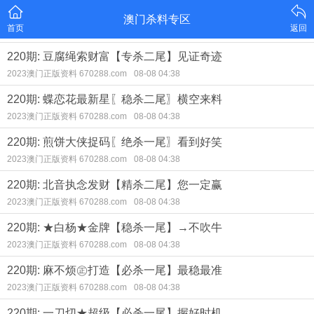
澳门杀料专区
首页
返回
220期: 豆腐绳索财富【专杀二尾】见证奇迹
2023澳门正版资料 670288.com
08-08 04:38
220期: 蝶恋花最新星〖稳杀二尾〗横空来料
2023澳门正版资料 670288.com
08-08 04:38
220期: 煎饼大侠捉码〖绝杀一尾〗看到好笑
2023澳门正版资料 670288.com
08-08 04:38
220期: 北音执念发财【精杀二尾】您一定赢
2023澳门正版资料 670288.com
08-08 04:38
220期: ★白杨★金牌【稳杀一尾】→不吹牛
2023澳门正版资料 670288.com
08-08 04:38
220期: 麻不烦㊣打造【必杀一尾】最稳最准
2023澳门正版资料 670288.com
08-08 04:38
220期: 一刀切★超级【必杀一尾】握好时机