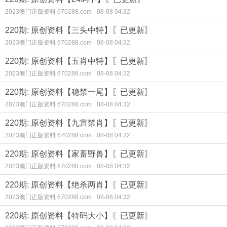
2023澳门正版资料 670288.com
08-08 04:32
220期: 原创资料【三头中特】〖已更新〗
2023澳门正版资料 670288.com
08-08 04:32
220期: 原创资料【五肖中特】〖已更新〗
2023澳门正版资料 670288.com
08-08 04:32
220期: 原创资料【稳禁一尾】〖已更新〗
2023澳门正版资料 670288.com
08-08 04:32
220期: 原创资料【九宫禁肖】〖已更新〗
2023澳门正版资料 670288.com
08-08 04:32
220期: 原创资料【家畜野兽】〖已更新〗
2023澳门正版资料 670288.com
08-08 04:32
220期: 原创资料【绝杀两肖】〖已更新〗
2023澳门正版资料 670288.com
08-08 04:32
220期: 原创资料【特码大小】〖已更新〗