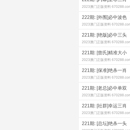
2023澳门正版资料 670288.co
222期: [外围]必中波色
2023澳门正版资料 670288.co
221期: [绝版]必中三头
2023澳门正版资料 670288.co
221期: [曾氏]精准大小
2023澳门正版资料 670288.co
221期: [保准]绝杀一肖
2023澳门正版资料 670288.co
221期: [老总]必中单双
2023澳门正版资料 670288.co
221期: [社群]幸运三肖
2023澳门正版资料 670288.co
221期: [总坛]绝杀一头