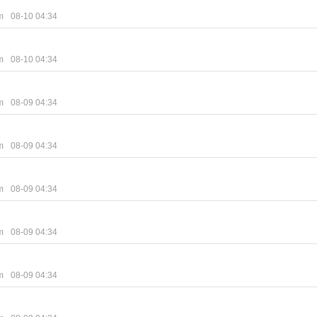
m
08-10 04:34
m
08-10 04:34
m
08-09 04:34
m
08-09 04:34
m
08-09 04:34
m
08-09 04:34
m
08-09 04:34