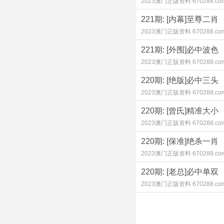
2023澳门正版资料 670288.co
221期: [内幕]至尊二肖
2023澳门正版资料 670288.co
221期: [外围]必中波色
2023澳门正版资料 670288.co
220期: [绝版]必中三头
2023澳门正版资料 670288.co
220期: [曾氏]精准大小
2023澳门正版资料 670288.co
220期: [保准]绝杀一肖
2023澳门正版资料 670288.co
220期: [老总]必中单双
2023澳门正版资料 670288.co