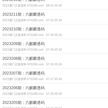
2023澳门正版资料 670288.com
08-01 05:30
2023211期：六麒麟透码
2023澳门正版资料 670288.com
07-31 05:30
2023210期：六麒麟透码
2023澳门正版资料 670288.com
07-30 05:30
2023209期：六麒麟透码
2023澳门正版资料 670288.com
07-29 05:30
2023208期：六麒麟透码
2023澳门正版资料 670288.com
07-28 05:30
2023207期：六麒麟透码
2023澳门正版资料 670288.com
07-27 05:30
2023206期：六麒麟透码
2023澳门正版资料 670288.com
07-26 05:30
2023205期：六麒麟透码