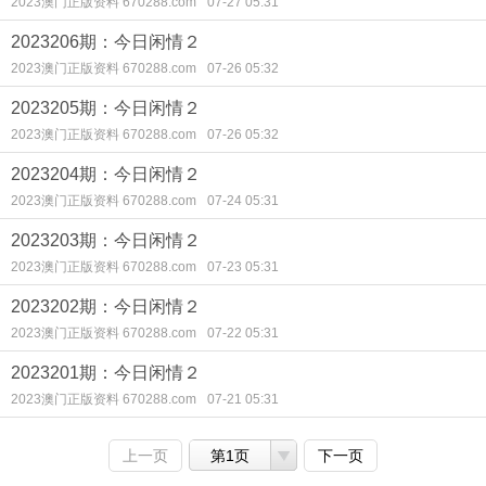
2023澳门正版资料 670288.com
07-27 05:31
2023206期：今日闲情２
2023澳门正版资料 670288.com
07-26 05:32
2023205期：今日闲情２
2023澳门正版资料 670288.com
07-26 05:32
2023204期：今日闲情２
2023澳门正版资料 670288.com
07-24 05:31
2023203期：今日闲情２
2023澳门正版资料 670288.com
07-23 05:31
2023202期：今日闲情２
2023澳门正版资料 670288.com
07-22 05:31
2023201期：今日闲情２
2023澳门正版资料 670288.com
07-21 05:31
上一页
第1页
下一页