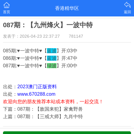
香港精华区
首页
返回
087期：【九州烽火】一波中特
发表于：2026-04-23 22:37:27
781147
085期:♥一波中特♥【
蓝波
】开:03中
086期:♥一波中特♥【
蓝波
】开:47中
087期:♥一波中特♥【
绿
波
】开:00中
出处：
2023澳门正版资料
出处：
www.670288.com
欢迎向您的朋友推荐本站或本资料，一起交流！
下篇：087期：【敌国来犯】家禽野兽
上篇：087期：【三戒大师】九肖中特