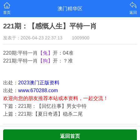
澳门精华区
首页
返回
221期：【感慨人生】平特一肖
发表于：2026-04-23 22:37:13
1009900
220期:平特一肖
【兔】
开：04准
221期:平特一肖
【狗】
开：？准
出处：
2023澳门正版资料
出处：
www.670288.com
欢迎向您的朋友推荐本站或本资料，一起交流！
下篇：221期：【回忆往事】男女中特
上篇：221期:【夏日奇遇】稳杀二尾
返回首页