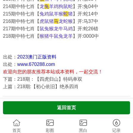
214期中特七肖【
龙
兔
羊鸡狗鼠蛇
】开:兔04中
215期中特七肖【
兔鸡鼠羊猴
蛇
猪
】开:蛇14中
216期中特七肖【
虎鼠猪
马
龙蛇猴
】开:马37中
217期中特七肖【
鼠兔猴龙牛马鸡
】开:蛇26错
218期中特七肖【
猴猪牛鼠兔龙羊
】开:0000中
出处：
2023澳门正版资料
出处：
www.670288.com
欢迎向您的朋友推荐本站或本资料，一起交流！
下篇：218期：【四虎归山】特码单双
上篇：218期:【初心依旧】绝杀四肖
返回首页
首页
彩图
黑白
记录