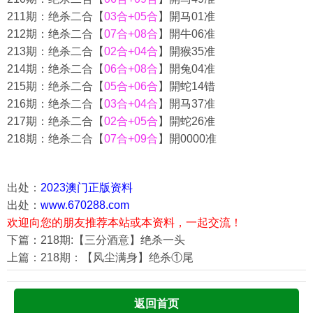
211期：绝杀二合【
03合+05合
】開马01准
212期：绝杀二合【
07合+08合
】開牛06准
213期：绝杀二合【
02合+04合
】開猴35准
214期：绝杀二合【
06合+08合
】開兔04准
215期：绝杀二合【
05合+06合
】開蛇14错
216期：绝杀二合【
03合+04合
】開马37准
217期：绝杀二合【
02合+05合
】開蛇26准
218期：绝杀二合【
07合+09合
】開0000准
出处：
2023澳门正版资料
出处：
www.670288.com
欢迎向您的朋友推荐本站或本资料，一起交流！
下篇：218期:【三分酒意】绝杀一头
上篇：218期：【风尘满身】绝杀①尾
返回首页